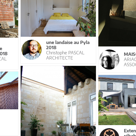
une landaise au Pyla
2018
e
Christophe PASCAL
2018
MAIS
ARCHITECTE
CAL
ARIA
ASSO
Exten
réhab