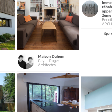
Immeu
réhab
appar
2ème 
Benoi
ARCH
Spons
Maison Duhem
Gayet-Roger
Architectes