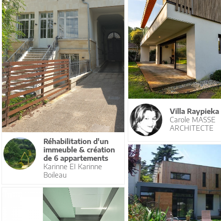
Villa Raypieka
Carole MASSE
ARCHITECTE
Réhabilitation d'un
immeuble & création
de 6 appartements
Karinne EI Karinne
Boileau