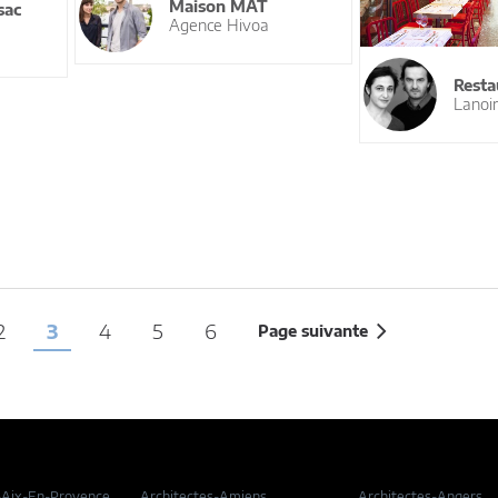
Maison MAT
sac
Agence Hivoa
Resta
Lanoir
2
3
4
5
6
Page suivante
-Aix-En-Provence
Architectes-Amiens
Architectes-Angers