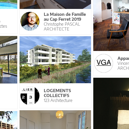
La Maison de Famille
au Cap Ferret 2019
e
Christophe PASCAL
ctes
ARCHITECTE
Appar
Vince
ARCH
LOGEMENTS
COLLECTIFS
123 Architecture