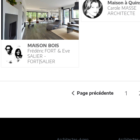
Maison à Quin
Carole MASSE
ARCHITECTE
MAISON BOIS
Frédéric FORT & Eve
SALIER -
FORT|SALIER
1
Page précédente
Architectes-Agen
Architectes