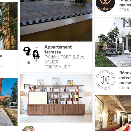
maiso
SOUL
Appartement
terrasse
e
Frédéric FORT & Eve
SALIER -
AU
FORT|SALIER
Rénov
exten
mais
Cornet