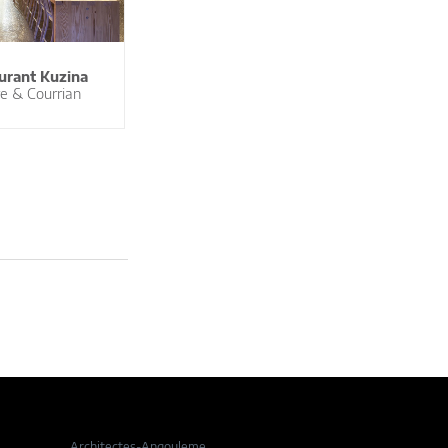
urant Kuzina
e & Courrian
Architectes-Angouleme